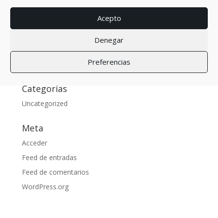
Acepto
Comentarios recientes
Denegar
Archivos
Preferencias
octubre 2017
Categorías
Uncategorized
Meta
Acceder
Feed de entradas
Feed de comentarios
WordPress.org